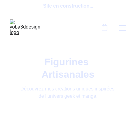
Site en construction...
Figurines 
Artisanales
Découvrez mes créations uniques inspirées 
de l'univers geek et manga.