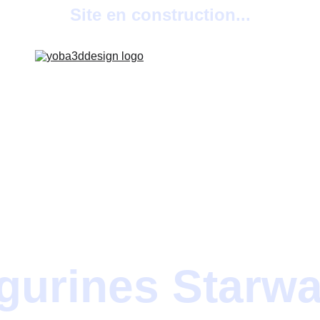
Site en construction...
gurines Starw