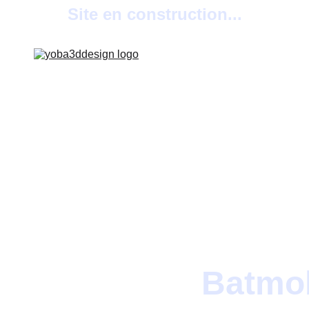
Site en construction...
Batmob