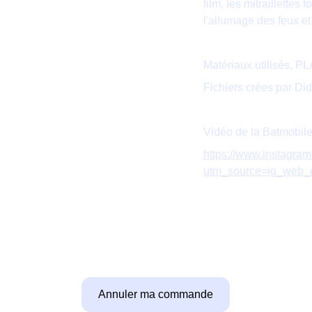
film, les mitraillettes 
l'allumage des feux e
Matériaux utilisés, PL
Fichiers crées par Di
Vidéo de la Batmobile
https://www.instagr
utm_source=ig_web
Annuler ma commande