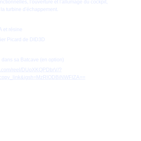
fonctionnelles, l'ouverture et l'allumage du cockpit,
t la turbine d'échappement.
A et résine
dier Picard de DID3D
 dans sa Batcave (en option)
am.com/reel/DUoXKQPDbrV/?
_copy_link&igsh=MzRlODBiNWFlZA==