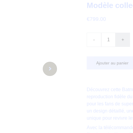
Modèle coll
€799.00
-
+
Ajouter au panier
Découvrez cette Batmo
reproduction fidèle d
pour les fans de super
un design détaillé, un
unique pour revivre l
Avec la télécommande,